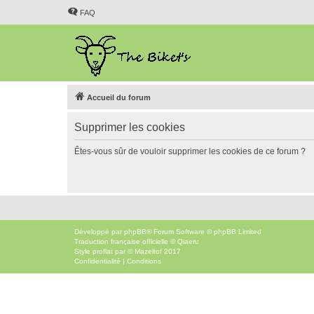
FAQ
Accueil du forum
Supprimer les cookies
Êtes-vous sûr de vouloir supprimer les cookies de ce forum ?
Développé par
phpBB
® Forum Software © phpBB Limited
Traduction française officielle
©
Qiaeru
Style
proflat
par ©
Mazeltof
2017
Confidentialité
|
Conditions