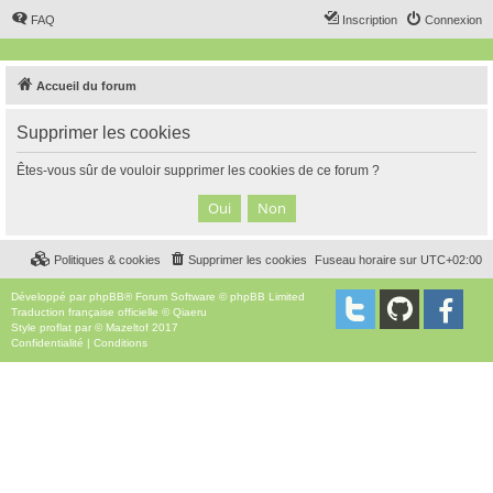
FAQ
Inscription
Connexion
Accueil du forum
Supprimer les cookies
Êtes-vous sûr de vouloir supprimer les cookies de ce forum ?
Politiques & cookies
Supprimer les cookies
Fuseau horaire sur
UTC+02:00
Développé par
phpBB
® Forum Software © phpBB Limited
Traduction française officielle
©
Qiaeru
Style
proflat
par ©
Mazeltof
2017
Confidentialité
|
Conditions