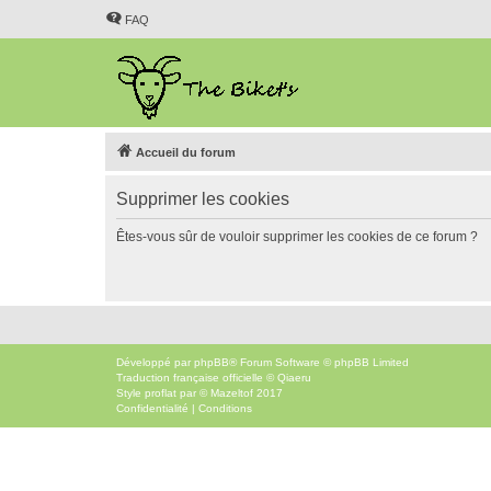
FAQ
Accueil du forum
Supprimer les cookies
Êtes-vous sûr de vouloir supprimer les cookies de ce forum ?
Développé par
phpBB
® Forum Software © phpBB Limited
Traduction française officielle
©
Qiaeru
Style
proflat
par ©
Mazeltof
2017
Confidentialité
|
Conditions