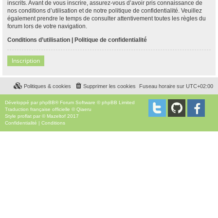
inscrits. Avant de vous inscrire, assurez-vous d’avoir pris connaissance de
nos conditions d’utilisation et de notre politique de confidentialité. Veuillez
également prendre le temps de consulter attentivement toutes les règles du
forum lors de votre navigation.
Conditions d’utilisation
|
Politique de confidentialité
Inscription
Politiques & cookies
Supprimer les cookies
Fuseau horaire sur
UTC+02:00
Développé par
phpBB
® Forum Software © phpBB Limited
Traduction française officielle
©
Qiaeru
Style
proflat
par ©
Mazeltof
2017
Confidentialité
|
Conditions