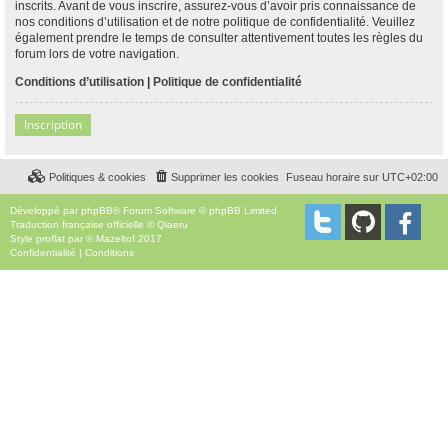
inscrits. Avant de vous inscrire, assurez-vous d’avoir pris connaissance de
nos conditions d’utilisation et de notre politique de confidentialité. Veuillez
également prendre le temps de consulter attentivement toutes les règles du
forum lors de votre navigation.
Conditions d’utilisation
|
Politique de confidentialité
Inscription
Politiques & cookies
Supprimer les cookies
Fuseau horaire sur
UTC+02:00
Développé par
phpBB
® Forum Software © phpBB Limited
Traduction française officielle
©
Qiaeru
Style
proflat
par ©
Mazeltof
2017
Confidentialité
|
Conditions