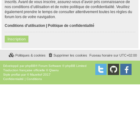
inscrits. Avant de vous inscrire, assurez-vous d’avoir pris connaissance de
nos conditions d’utilisation et de notre politique de confidentialité. Veuillez
également prendre le temps de consulter attentivement toutes les règles du
forum lors de votre navigation.
Conditions d’utilisation
|
Politique de confidentialité
Inscription
Politiques & cookies
Supprimer les cookies
Fuseau horaire sur
UTC+02:00
Développé par
phpBB
® Forum Software © phpBB Limited
Traduction française officielle
©
Qiaeru
Style
proflat
par ©
Mazeltof
2017
Confidentialité
|
Conditions