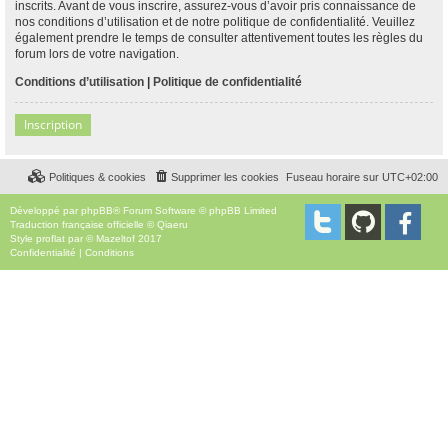
inscrits. Avant de vous inscrire, assurez-vous d’avoir pris connaissance de
nos conditions d’utilisation et de notre politique de confidentialité. Veuillez
également prendre le temps de consulter attentivement toutes les règles du
forum lors de votre navigation.
Conditions d’utilisation
|
Politique de confidentialité
Inscription
Politiques & cookies
Supprimer les cookies
Fuseau horaire sur
UTC+02:00
Développé par
phpBB
® Forum Software © phpBB Limited
Traduction française officielle
©
Qiaeru
Style
proflat
par ©
Mazeltof
2017
Confidentialité
|
Conditions