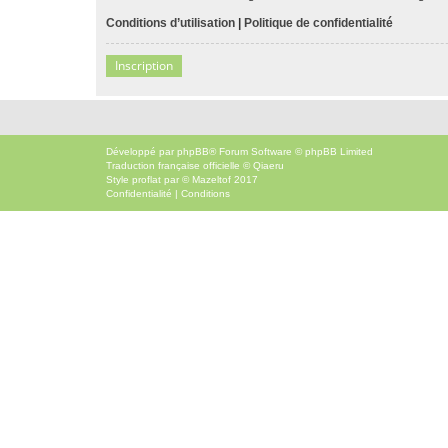
Conditions d’utilisation
|
Politique de confidentialité
Inscription
Développé par
phpBB
® Forum Software © phpBB Limited
Traduction française officielle
©
Qiaeru
Style
proflat
par ©
Mazeltof
2017
Confidentialité
|
Conditions