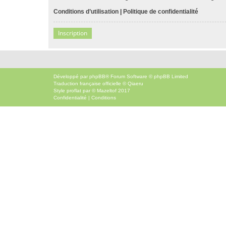
Conditions d’utilisation
|
Politique de confidentialité
Inscription
Développé par
phpBB
® Forum Software © phpBB Limited
Traduction française officielle
©
Qiaeru
Style
proflat
par ©
Mazeltof
2017
Confidentialité
|
Conditions