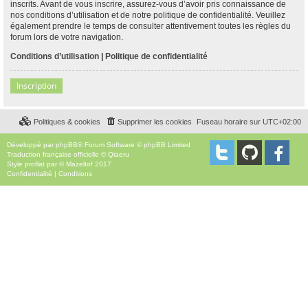
inscrits. Avant de vous inscrire, assurez-vous d’avoir pris connaissance de
nos conditions d’utilisation et de notre politique de confidentialité. Veuillez
également prendre le temps de consulter attentivement toutes les règles du
forum lors de votre navigation.
Conditions d’utilisation
|
Politique de confidentialité
Inscription
Politiques & cookies
Supprimer les cookies
Fuseau horaire sur
UTC+02:00
Développé par
phpBB
® Forum Software © phpBB Limited
Traduction française officielle
©
Qiaeru
Style
proflat
par ©
Mazeltof
2017
Confidentialité
|
Conditions