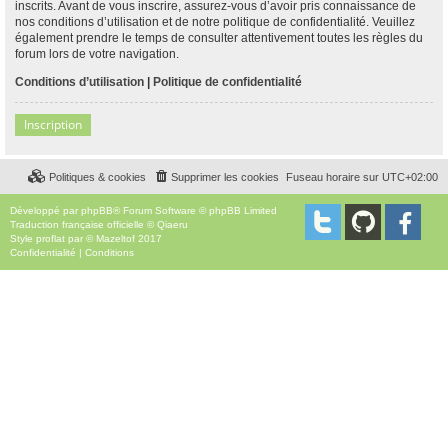
inscrits. Avant de vous inscrire, assurez-vous d’avoir pris connaissance de
nos conditions d’utilisation et de notre politique de confidentialité. Veuillez
également prendre le temps de consulter attentivement toutes les règles du
forum lors de votre navigation.
Conditions d’utilisation
|
Politique de confidentialité
Inscription
Politiques & cookies
Supprimer les cookies
Fuseau horaire sur
UTC+02:00
Développé par
phpBB
® Forum Software © phpBB Limited
Traduction française officielle
©
Qiaeru
Style
proflat
par ©
Mazeltof
2017
Confidentialité
|
Conditions