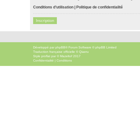
Conditions d’utilisation
|
Politique de confidentialité
Inscription
Développé par
phpBB
® Forum Software © phpBB Limited
Traduction française officielle
©
Qiaeru
Style
proflat
par ©
Mazeltof
2017
Confidentialité
|
Conditions