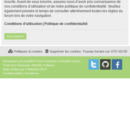
inscrits. Avant de vous inscrire, assurez-vous d’avoir pris connaissance de
nos conditions d’utilisation et de notre politique de confidentialité. Veuillez
également prendre le temps de consulter attentivement toutes les règles du
forum lors de votre navigation.
Conditions d’utilisation
|
Politique de confidentialité
Inscription
Politiques & cookies
Supprimer les cookies
Fuseau horaire sur
UTC+02:00
Développé par
phpBB
® Forum Software © phpBB Limited
Traduction française officielle
©
Qiaeru
Style
proflat
par ©
Mazeltof
2017
Confidentialité
|
Conditions