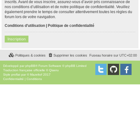
inscrits. Avant de vous inscrire, assurez-vous d’avoir pris connaissance de
nos conditions d’utilisation et de notre politique de confidentialité. Veuillez
également prendre le temps de consulter attentivement toutes les règles du
forum lors de votre navigation.
Conditions d’utilisation
|
Politique de confidentialité
Inscription
Politiques & cookies
Supprimer les cookies
Fuseau horaire sur
UTC+02:00
Développé par
phpBB
® Forum Software © phpBB Limited
Traduction française officielle
©
Qiaeru
Style
proflat
par ©
Mazeltof
2017
Confidentialité
|
Conditions