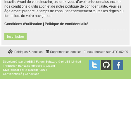
inscrits. Avant de vous inscrire, assurez-vous d’avoir pris connaissance de
nos conditions d’utilisation et de notre politique de confidentialité. Veuillez
également prendre le temps de consulter attentivement toutes les règles du
forum lors de votre navigation.
Conditions d’utilisation
|
Politique de confidentialité
Inscription
Politiques & cookies
Supprimer les cookies
Fuseau horaire sur
UTC+02:00
Développé par
phpBB
® Forum Software © phpBB Limited
Traduction française officielle
©
Qiaeru
Style
proflat
par ©
Mazeltof
2017
Confidentialité
|
Conditions