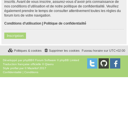
inscrits. Avant de vous inscrire, assurez-vous d’avoir pris connaissance de
nos conditions d’utilisation et de notre politique de confidentialité. Veuillez
également prendre le temps de consulter attentivement toutes les règles du
forum lors de votre navigation.
Conditions d’utilisation
|
Politique de confidentialité
Inscription
Politiques & cookies
Supprimer les cookies
Fuseau horaire sur
UTC+02:00
Développé par
phpBB
® Forum Software © phpBB Limited
Traduction française officielle
©
Qiaeru
Style
proflat
par ©
Mazeltof
2017
Confidentialité
|
Conditions