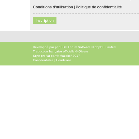
Conditions d’utilisation
|
Politique de confidentialité
Inscription
Développé par
phpBB
® Forum Software © phpBB Limited
Traduction française officielle
©
Qiaeru
Style
proflat
par ©
Mazeltof
2017
Confidentialité
|
Conditions