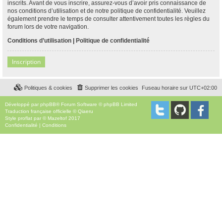
inscrits. Avant de vous inscrire, assurez-vous d’avoir pris connaissance de
nos conditions d’utilisation et de notre politique de confidentialité. Veuillez
également prendre le temps de consulter attentivement toutes les règles du
forum lors de votre navigation.
Conditions d’utilisation
|
Politique de confidentialité
Inscription
Politiques & cookies
Supprimer les cookies
Fuseau horaire sur
UTC+02:00
Développé par
phpBB
® Forum Software © phpBB Limited
Traduction française officielle
©
Qiaeru
Style
proflat
par ©
Mazeltof
2017
Confidentialité
|
Conditions