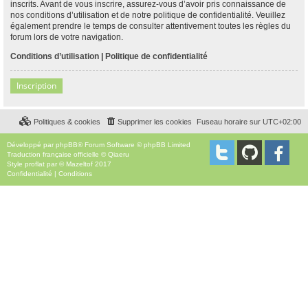
inscrits. Avant de vous inscrire, assurez-vous d’avoir pris connaissance de
nos conditions d’utilisation et de notre politique de confidentialité. Veuillez
également prendre le temps de consulter attentivement toutes les règles du
forum lors de votre navigation.
Conditions d’utilisation
|
Politique de confidentialité
Inscription
Politiques & cookies
Supprimer les cookies
Fuseau horaire sur
UTC+02:00
Développé par
phpBB
® Forum Software © phpBB Limited
Traduction française officielle
©
Qiaeru
Style
proflat
par ©
Mazeltof
2017
Confidentialité
|
Conditions