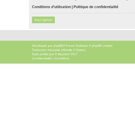
Conditions d’utilisation
|
Politique de confidentialité
Inscription
Développé par
phpBB
® Forum Software © phpBB Limited
Traduction française officielle
©
Qiaeru
Style
proflat
par ©
Mazeltof
2017
Confidentialité
|
Conditions