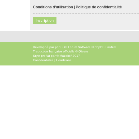
Conditions d’utilisation
|
Politique de confidentialité
Inscription
Développé par
phpBB
® Forum Software © phpBB Limited
Traduction française officielle
©
Qiaeru
Style
proflat
par ©
Mazeltof
2017
Confidentialité
|
Conditions