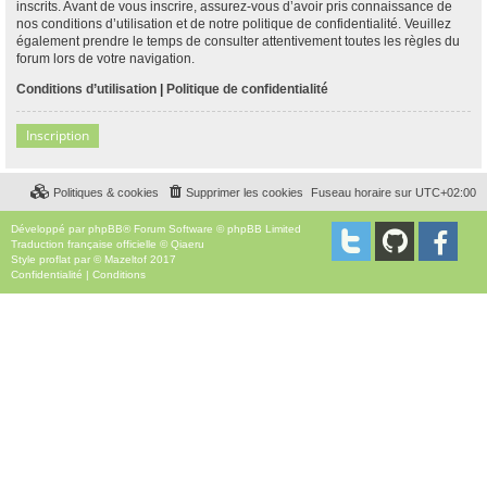
inscrits. Avant de vous inscrire, assurez-vous d’avoir pris connaissance de
nos conditions d’utilisation et de notre politique de confidentialité. Veuillez
également prendre le temps de consulter attentivement toutes les règles du
forum lors de votre navigation.
Conditions d’utilisation
|
Politique de confidentialité
Inscription
Politiques & cookies
Supprimer les cookies
Fuseau horaire sur
UTC+02:00
Développé par
phpBB
® Forum Software © phpBB Limited
Traduction française officielle
©
Qiaeru
Style
proflat
par ©
Mazeltof
2017
Confidentialité
|
Conditions