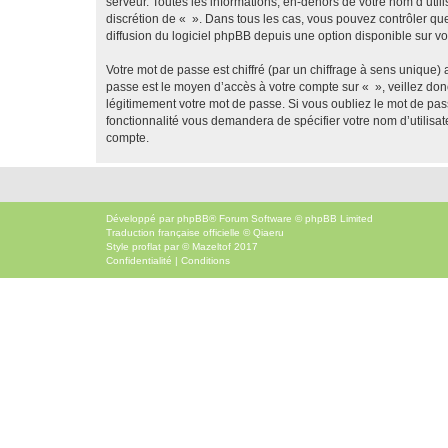
serveur. Toutes les informations, en-dehors de votre nom d’utilis
discrétion de « ». Dans tous les cas, vous pouvez contrôler qu
diffusion du logiciel phpBB depuis une option disponible sur v
Votre mot de passe est chiffré (par un chiffrage à sens unique) 
passe est le moyen d’accès à votre compte sur « », veillez do
légitimement votre mot de passe. Si vous oubliez le mot de pass
fonctionnalité vous demandera de spécifier votre nom d’utilisat
compte.
Développé par
phpBB
® Forum Software © phpBB Limited
Traduction française officielle
©
Qiaeru
Style
proflat
par ©
Mazeltof
2017
Confidentialité
|
Conditions