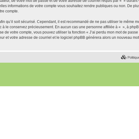
ateur, de votre mot de passe et de votre adresse de courriel requis par « » durant vo
elles informations de votre compte vous souhaitez rendre publiques ou non. De plu
otre compte.
afin qu’il soit sécurisé. Cependant, il est recommandé de ne pas utiliser le même mot
nc à le conservez précieusement. En aucun cas une personne affiliée à « », à phpB
e de votre compte, vous pouvez utiliser la fonction « J’ai perdu mon mot de passe 
eur et votre adresse de courriel et le logiciel phpBB générera alors un nouveau mo
Politiqu