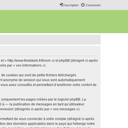
Inscription
Connexion
 et « http://www.thebikets.fr/forum ») et phpBB (désigné ci-après
près par « vos informations »).
de cookies qui sont de petits fichiers téléchargés
ifiant anonyme de session qui vous sont automatiquement
e vous avez consultés et permettant d’améliorer votre confort de
r uniquement les pages créées par le logiciel phpBB. La
 à — la publication de messages en tant qu’utilisateur
 connexion (désignés ci-après par « vos messages »).
ermettant de vous connecter à votre compte (désigné ci-après
ection des données applicables dans le pays qui héberge notre