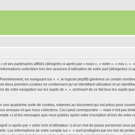
» et ses partenaires affiliés (désignés ci-après par « nous », « notre », « nos », « »
 informations collectées lors des sessions d’utilisation de votre part (désignées ci-a
 Premièrement, en naviguant sur « », le logiciel phpBB génèrera un certain nombre 
 Les deux premiers cookies ne contiennent qu’un identifiant utilisateur et un ident
rs de votre navigation sur les sujets de « », archivant de ce fait tous les sujets qu
r une quatrième sorte de cookies, externes au document qui est prévu pour couvri
us envoyez et que nous collectons. Ceci peut correspondre — mais n’est pas limité
compte ») et les messages que vous publiez après votre inscription et lors de votre
igné ci-après par « votre nom d’utilisateur ») et un mot de passe personnel vous p
elle. Les informations de votre compte sur « » sont protégées par les lois de prot