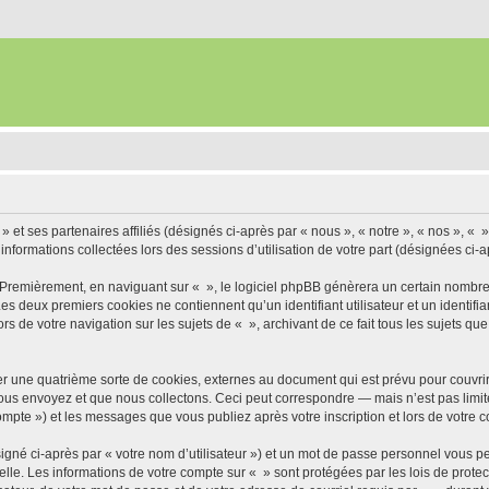
» et ses partenaires affiliés (désignés ci-après par « nous », « notre », « nos », « »
 informations collectées lors des sessions d’utilisation de votre part (désignées ci-a
 Premièrement, en naviguant sur « », le logiciel phpBB génèrera un certain nombre 
 Les deux premiers cookies ne contiennent qu’un identifiant utilisateur et un ident
rs de votre navigation sur les sujets de « », archivant de ce fait tous les sujets qu
r une quatrième sorte de cookies, externes au document qui est prévu pour couvri
us envoyez et que nous collectons. Ceci peut correspondre — mais n’est pas limité
compte ») et les messages que vous publiez après votre inscription et lors de votre
igné ci-après par « votre nom d’utilisateur ») et un mot de passe personnel vous p
elle. Les informations de votre compte sur « » sont protégées par les lois de prot