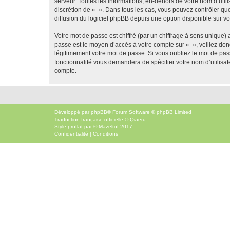
serveur. Toutes les informations, en-dehors de votre nom d’utilis
discrétion de « ». Dans tous les cas, vous pouvez contrôler qu
diffusion du logiciel phpBB depuis une option disponible sur v
Votre mot de passe est chiffré (par un chiffrage à sens unique) 
passe est le moyen d’accès à votre compte sur « », veillez do
légitimement votre mot de passe. Si vous oubliez le mot de pass
fonctionnalité vous demandera de spécifier votre nom d’utilisat
compte.
Développé par
phpBB
® Forum Software © phpBB Limited
Traduction française officielle
©
Qiaeru
Style
proflat
par ©
Mazeltof
2017
Confidentialité
|
Conditions