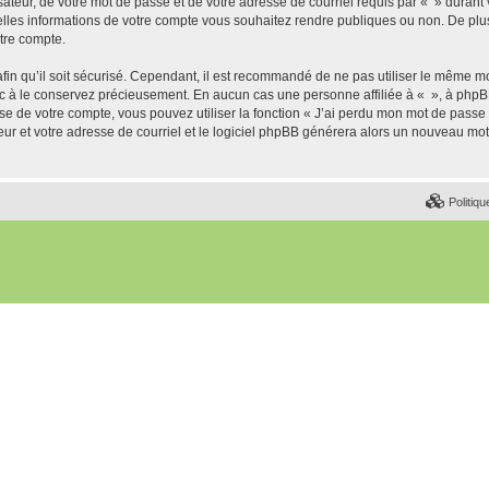
ateur, de votre mot de passe et de votre adresse de courriel requis par « » durant vo
elles informations de votre compte vous souhaitez rendre publiques ou non. De plu
otre compte.
afin qu’il soit sécurisé. Cependant, il est recommandé de ne pas utiliser le même mot
nc à le conservez précieusement. En aucun cas une personne affiliée à « », à phpB
e de votre compte, vous pouvez utiliser la fonction « J’ai perdu mon mot de passe 
eur et votre adresse de courriel et le logiciel phpBB générera alors un nouveau mo
Politiqu