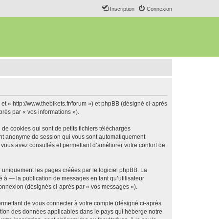
Inscription
Connexion
 et « http://www.thebikets.fr/forum ») et phpBB (désigné ci-après
près par « vos informations »).
de cookies qui sont de petits fichiers téléchargés
ifiant anonyme de session qui vous sont automatiquement
e vous avez consultés et permettant d’améliorer votre confort de
r uniquement les pages créées par le logiciel phpBB. La
 à — la publication de messages en tant qu’utilisateur
 connexion (désignés ci-après par « vos messages »).
ermettant de vous connecter à votre compte (désigné ci-après
ection des données applicables dans le pays qui héberge notre