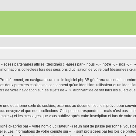
» et ses partenaires affiliés (désignés ci-après par « nous », « notre », « nos », « »
 informations collectées lors des sessions d’utilisation de votre part (désignées ci-a
 Premièrement, en naviguant sur « », le logiciel phpBB génèrera un certain nombre 
 Les deux premiers cookies ne contiennent qu’un identifiant utilisateur et un ident
rs de votre navigation sur les sujets de « », archivant de ce fait tous les sujets qu
r une quatrième sorte de cookies, externes au document qui est prévu pour couvri
us envoyez et que nous collectons. Ceci peut correspondre — mais n’est pas limité
compte ») et les messages que vous publiez après votre inscription et lors de votre
igné ci-après par « votre nom d’utilisateur ») et un mot de passe personnel vous p
elle. Les informations de votre compte sur « » sont protégées par les lois de prot