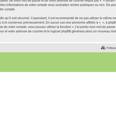
ateur, de votre mot de passe et de votre adresse de courriel requis par « » durant vo
elles informations de votre compte vous souhaitez rendre publiques ou non. De plu
otre compte.
afin qu’il soit sécurisé. Cependant, il est recommandé de ne pas utiliser le même mot
nc à le conservez précieusement. En aucun cas une personne affiliée à « », à phpB
e de votre compte, vous pouvez utiliser la fonction « J’ai perdu mon mot de passe 
eur et votre adresse de courriel et le logiciel phpBB générera alors un nouveau mo
Politiqu