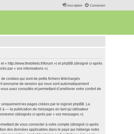
Inscription
Connexion
 et « http://www.thebikets.fr/forum ») et phpBB (désigné ci-après
près par « vos informations »).
de cookies qui sont de petits fichiers téléchargés
ifiant anonyme de session qui vous sont automatiquement
e vous avez consultés et permettant d’améliorer votre confort de
r uniquement les pages créées par le logiciel phpBB. La
 à — la publication de messages en tant qu’utilisateur
 connexion (désignés ci-après par « vos messages »).
ermettant de vous connecter à votre compte (désigné ci-après
ection des données applicables dans le pays qui héberge notre