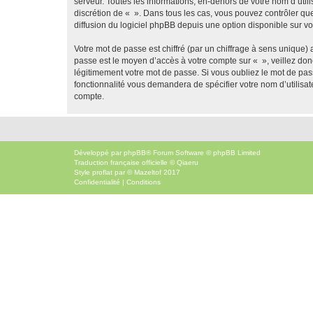
serveur. Toutes les informations, en-dehors de votre nom d’utilis
discrétion de « ». Dans tous les cas, vous pouvez contrôler qu
diffusion du logiciel phpBB depuis une option disponible sur v
Votre mot de passe est chiffré (par un chiffrage à sens unique) 
passe est le moyen d’accès à votre compte sur « », veillez do
légitimement votre mot de passe. Si vous oubliez le mot de pass
fonctionnalité vous demandera de spécifier votre nom d’utilisat
compte.
Développé par
phpBB
® Forum Software © phpBB Limited
Traduction française officielle
©
Qiaeru
Style
proflat
par ©
Mazeltof
2017
Confidentialité
|
Conditions