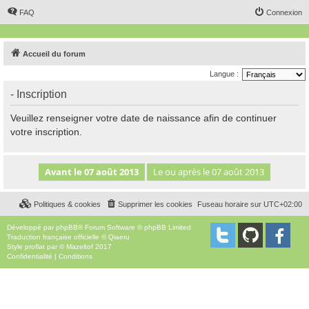
FAQ
Connexion
Accueil du forum
Langue :
- Inscription
Veuillez renseigner votre date de naissance afin de continuer
votre inscription.
Politiques & cookies
Supprimer les cookies
Fuseau horaire sur
UTC+02:00
Développé par
phpBB
® Forum Software © phpBB Limited
Traduction française officielle
©
Qiaeru
Style
proflat
par ©
Mazeltof
2017
Confidentialité
|
Conditions