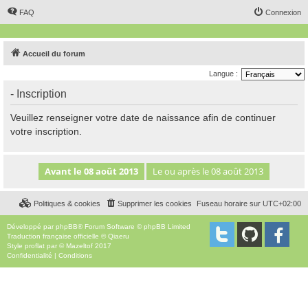
FAQ
Connexion
Accueil du forum
Langue :
- Inscription
Veuillez renseigner votre date de naissance afin de continuer
votre inscription.
Politiques & cookies
Supprimer les cookies
Fuseau horaire sur
UTC+02:00
Développé par
phpBB
® Forum Software © phpBB Limited
Traduction française officielle
©
Qiaeru
Style
proflat
par ©
Mazeltof
2017
Confidentialité
|
Conditions