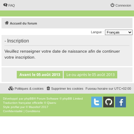
FAQ
Connexion
Accueil du forum
Langue :
- Inscription
Veuillez renseigner votre date de naissance afin de continuer
votre inscription.
Politiques & cookies
Supprimer les cookies
Fuseau horaire sur
UTC+02:00
Développé par
phpBB
® Forum Software © phpBB Limited
Traduction française officielle
©
Qiaeru
Style
proflat
par ©
Mazeltof
2017
Confidentialité
|
Conditions