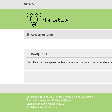
FAQ
Accueil du forum
- Inscription
Veuillez renseigner votre date de naissance afin de con
Développé par
phpBB
® Forum Software © phpBB Limited
Traduction française officielle
©
Qiaeru
Style
proflat
par ©
Mazeltof
2017
Confidentialité
|
Conditions