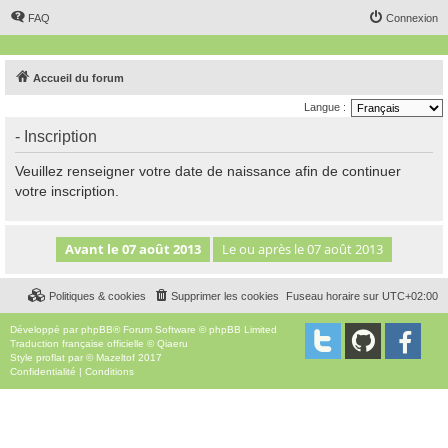
FAQ
Connexion
Accueil du forum
Langue :
- Inscription
Veuillez renseigner votre date de naissance afin de continuer
votre inscription.
Politiques & cookies
Supprimer les cookies
Fuseau horaire sur
UTC+02:00
Développé par
phpBB
® Forum Software © phpBB Limited
Traduction française officielle
©
Qiaeru
Style
proflat
par ©
Mazeltof
2017
Confidentialité
|
Conditions