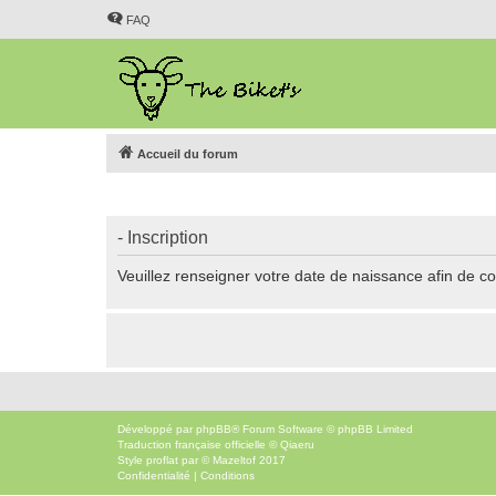
FAQ
Accueil du forum
- Inscription
Veuillez renseigner votre date de naissance afin de con
Développé par
phpBB
® Forum Software © phpBB Limited
Traduction française officielle
©
Qiaeru
Style
proflat
par ©
Mazeltof
2017
Confidentialité
|
Conditions