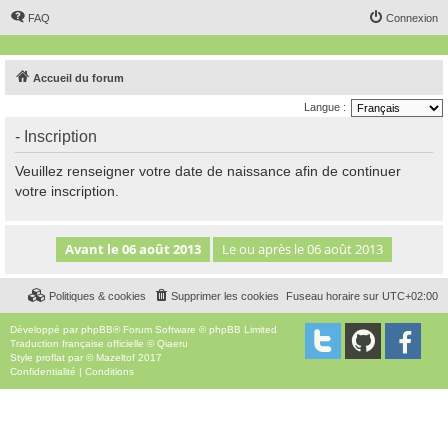
FAQ
Connexion
Accueil du forum
Langue :
- Inscription
Veuillez renseigner votre date de naissance afin de continuer
votre inscription.
Politiques & cookies
Supprimer les cookies
Fuseau horaire sur
UTC+02:00
Développé par
phpBB
® Forum Software © phpBB Limited
Traduction française officielle
©
Qiaeru
Style
proflat
par ©
Mazeltof
2017
Confidentialité
|
Conditions