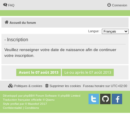
FAQ
Connexion
Accueil du forum
Langue :
- Inscription
Veuillez renseigner votre date de naissance afin de continuer
votre inscription.
Politiques & cookies
Supprimer les cookies
Fuseau horaire sur
UTC+02:00
Développé par
phpBB
® Forum Software © phpBB Limited
Traduction française officielle
©
Qiaeru
Style
proflat
par ©
Mazeltof
2017
Confidentialité
|
Conditions