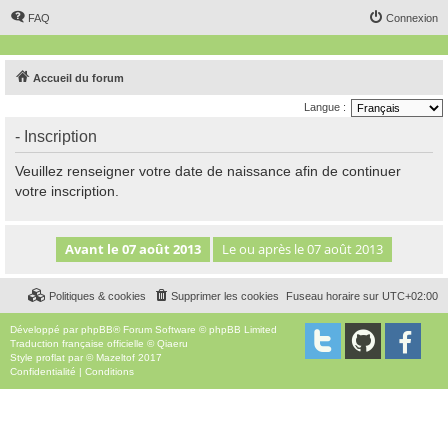
FAQ
Connexion
Accueil du forum
Langue :
- Inscription
Veuillez renseigner votre date de naissance afin de continuer
votre inscription.
Politiques & cookies
Supprimer les cookies
Fuseau horaire sur
UTC+02:00
Développé par
phpBB
® Forum Software © phpBB Limited
Traduction française officielle
©
Qiaeru
Style
proflat
par ©
Mazeltof
2017
Confidentialité
|
Conditions