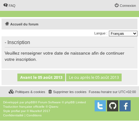
FAQ
Connexion
Accueil du forum
Langue :
- Inscription
Veuillez renseigner votre date de naissance afin de continuer
votre inscription.
Politiques & cookies
Supprimer les cookies
Fuseau horaire sur
UTC+02:00
Développé par
phpBB
® Forum Software © phpBB Limited
Traduction française officielle
©
Qiaeru
Style
proflat
par ©
Mazeltof
2017
Confidentialité
|
Conditions