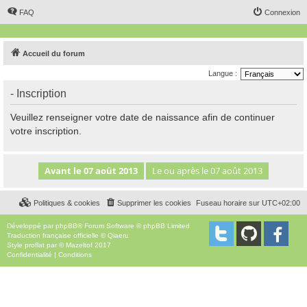
FAQ
Connexion
Accueil du forum
Langue :
- Inscription
Veuillez renseigner votre date de naissance afin de continuer
votre inscription.
Politiques & cookies
Supprimer les cookies
Fuseau horaire sur
UTC+02:00
Développé par
phpBB
® Forum Software © phpBB Limited
Traduction française officielle
©
Qiaeru
Style
proflat
par ©
Mazeltof
2017
Confidentialité
|
Conditions