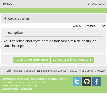
FAQ
Connexion
Accueil du forum
Langue :
- Inscription
Veuillez renseigner votre date de naissance afin de continuer
votre inscription.
Politiques & cookies
Supprimer les cookies
Fuseau horaire sur
UTC+02:00
Développé par
phpBB
® Forum Software © phpBB Limited
Traduction française officielle
©
Qiaeru
Style
proflat
par ©
Mazeltof
2017
Confidentialité
|
Conditions