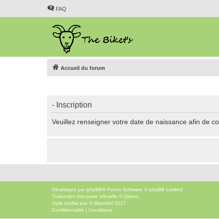
FAQ
Accueil du forum
- Inscription
Veuillez renseigner votre date de naissance afin de con
Développé par
phpBB
® Forum Software © phpBB Limited
Traduction française officielle
©
Qiaeru
Style
proflat
par ©
Mazeltof
2017
Confidentialité
|
Conditions