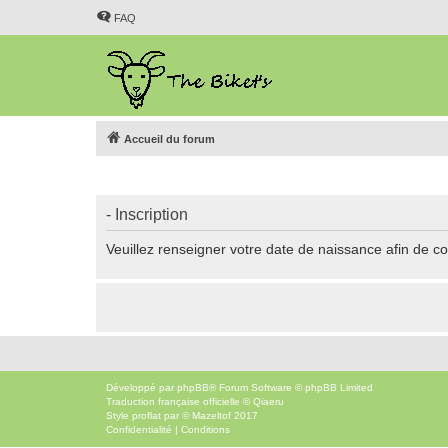
FAQ
Accueil du forum
- Inscription
Veuillez renseigner votre date de naissance afin de con
Développé par
phpBB
® Forum Software © phpBB Limited
Traduction française officielle
©
Qiaeru
Style
proflat
par ©
Mazeltof
2017
Confidentialité
|
Conditions