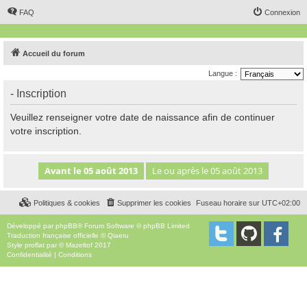
FAQ
Connexion
Accueil du forum
Langue :
- Inscription
Veuillez renseigner votre date de naissance afin de continuer
votre inscription.
Politiques & cookies
Supprimer les cookies
Fuseau horaire sur
UTC+02:00
Développé par
phpBB
® Forum Software © phpBB Limited
Traduction française officielle
©
Qiaeru
Style
proflat
par ©
Mazeltof
2017
Confidentialité
|
Conditions