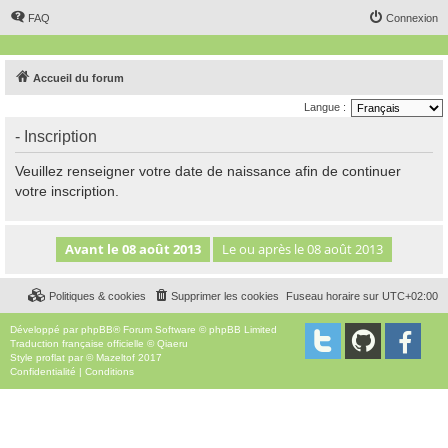
FAQ
Connexion
Accueil du forum
Langue :
- Inscription
Veuillez renseigner votre date de naissance afin de continuer
votre inscription.
Politiques & cookies
Supprimer les cookies
Fuseau horaire sur
UTC+02:00
Développé par
phpBB
® Forum Software © phpBB Limited
Traduction française officielle
©
Qiaeru
Style
proflat
par ©
Mazeltof
2017
Confidentialité
|
Conditions