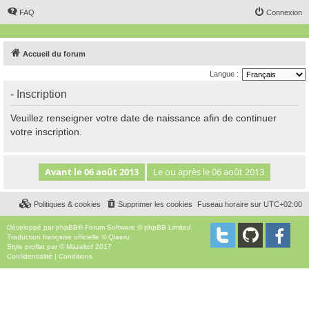
FAQ
Connexion
Accueil du forum
Langue :
- Inscription
Veuillez renseigner votre date de naissance afin de continuer
votre inscription.
Politiques & cookies
Supprimer les cookies
Fuseau horaire sur
UTC+02:00
Développé par
phpBB
® Forum Software © phpBB Limited
Traduction française officielle
©
Qiaeru
Style
proflat
par ©
Mazeltof
2017
Confidentialité
|
Conditions