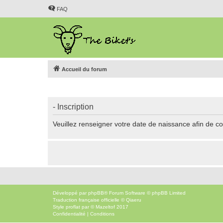
FAQ
Accueil du forum
- Inscription
Veuillez renseigner votre date de naissance afin de con
Développé par
phpBB
® Forum Software © phpBB Limited
Traduction française officielle
©
Qiaeru
Style
proflat
par ©
Mazeltof
2017
Confidentialité
|
Conditions