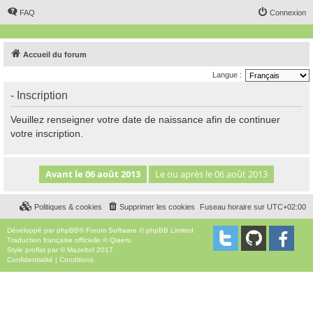
FAQ
Connexion
Accueil du forum
Langue :
- Inscription
Veuillez renseigner votre date de naissance afin de continuer
votre inscription.
Politiques & cookies
Supprimer les cookies
Fuseau horaire sur
UTC+02:00
Développé par
phpBB
® Forum Software © phpBB Limited
Traduction française officielle
©
Qiaeru
Style
proflat
par ©
Mazeltof
2017
Confidentialité
|
Conditions