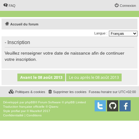
FAQ
Connexion
Accueil du forum
Langue :
- Inscription
Veuillez renseigner votre date de naissance afin de continuer
votre inscription.
Politiques & cookies
Supprimer les cookies
Fuseau horaire sur
UTC+02:00
Développé par
phpBB
® Forum Software © phpBB Limited
Traduction française officielle
©
Qiaeru
Style
proflat
par ©
Mazeltof
2017
Confidentialité
|
Conditions