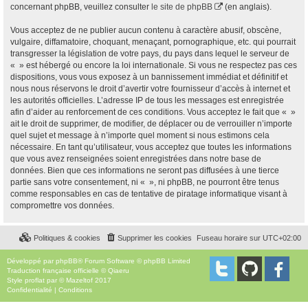
concernant phpBB, veuillez consulter
le site de phpBB
(en anglais).
Vous acceptez de ne publier aucun contenu à caractère abusif, obscène,
vulgaire, diffamatoire, choquant, menaçant, pornographique, etc. qui pourrait
transgresser la législation de votre pays, du pays dans lequel le serveur de
« » est hébergé ou encore la loi internationale. Si vous ne respectez pas ces
dispositions, vous vous exposez à un bannissement immédiat et définitif et
nous nous réservons le droit d’avertir votre fournisseur d’accès à internet et
les autorités officielles. L’adresse IP de tous les messages est enregistrée
afin d’aider au renforcement de ces conditions. Vous acceptez le fait que « »
ait le droit de supprimer, de modifier, de déplacer ou de verrouiller n’importe
quel sujet et message à n’importe quel moment si nous estimons cela
nécessaire. En tant qu’utilisateur, vous acceptez que toutes les informations
que vous avez renseignées soient enregistrées dans notre base de
données. Bien que ces informations ne seront pas diffusées à une tierce
partie sans votre consentement, ni « », ni phpBB, ne pourront être tenus
comme responsables en cas de tentative de piratage informatique visant à
compromettre vos données.
Politiques & cookies
Supprimer les cookies
Fuseau horaire sur
UTC+02:00
Développé par
phpBB
® Forum Software © phpBB Limited
Traduction française officielle
©
Qiaeru
Style
proflat
par ©
Mazeltof
2017
Confidentialité
|
Conditions