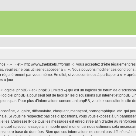
nos », « » et « http://www.thebikets.fr/forum »), vous acceptez d’être légalement r
es, veuillez ne pas utiliser et accéder à « ». Nous pouvons modifier ces condition
r régulièrement par vous-même. En effet, si vous continuez à participer à « » aprè
s à jour.
 logiciel phpBB » et « phpBB Limited ») qui est un logiciel de forum de discussio
e logiciel phpBB a pour seul but de faciliter les discussions sur internet et phpBB
ptons pas. Pour plus d’informations concernant phpBB, veuillez consulter
le site 
obscène, vulgaire, diffamatoire, choquant, menaçant, pornographique, etc. qui pourr
onale. Si vous ne respectez pas ces dispositions, vous vous exposez à un bannisseme
fficielles. L’adresse IP de tous les messages est enregistrée afin d’aider au renforcem
rte quel sujet et message à n’importe quel moment si nous estimons cela nécessaire.
ns notre base de données. Bien que ces informations ne seront pas diffusées à une