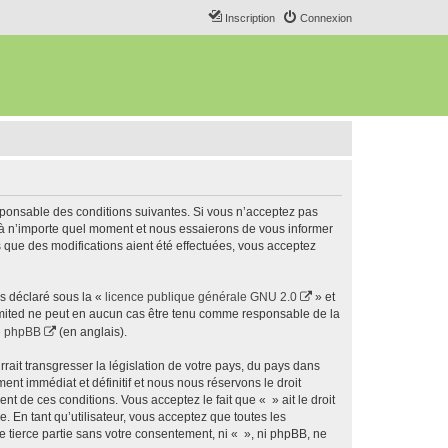
Inscription
Connexion
esponsable des conditions suivantes. Si vous n’acceptez pas
s à n’importe quel moment et nous essaierons de vous informer
s que des modifications aient été effectuées, vous acceptez
ns déclaré sous la «
licence publique générale GNU 2.0
» et
 Limited ne peut en aucun cas être tenu comme responsable de la
de phpBB
(en anglais).
ait transgresser la législation de votre pays, du pays dans
nt immédiat et définitif et nous nous réservons le droit
ent de ces conditions. Vous acceptez le fait que « » ait le droit
 En tant qu’utilisateur, vous acceptez que toutes les
 tierce partie sans votre consentement, ni « », ni phpBB, ne