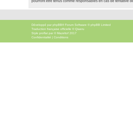
pourront être tenus comme responsables en cas de tentative d
Développé par
phpBB
® Forum Software © phpBB Limited
Traduction française officielle
©
Qiaeru
Style
proflat
par ©
Mazeltof
2017
Confidentialité
|
Conditions