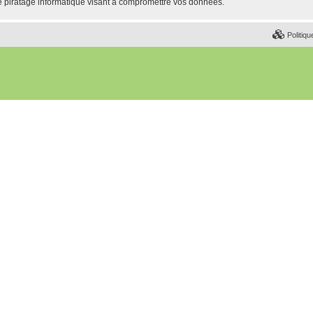
e piratage informatique visant à compromettre vos données.
Politiqu