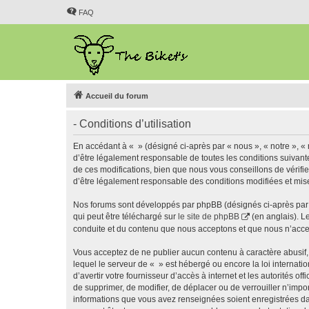
FAQ
Accueil du forum
- Conditions d’utilisation
En accédant à « » (désigné ci-après par « nous », « notre », « 
d’être légalement responsable de toutes les conditions suivant
de ces modifications, bien que nous vous conseillons de vérifie
d’être légalement responsable des conditions modifiées et mise
Nos forums sont développés par phpBB (désignés ci-après par «
qui peut être téléchargé sur
le site de phpBB
(en anglais). L
conduite et du contenu que nous acceptons et que nous n’acce
Vous acceptez de ne publier aucun contenu à caractère abusif, 
lequel le serveur de « » est hébergé ou encore la loi internati
d’avertir votre fournisseur d’accès à internet et les autorités o
de supprimer, de modifier, de déplacer ou de verrouiller n’impo
informations que vous avez renseignées soient enregistrées da