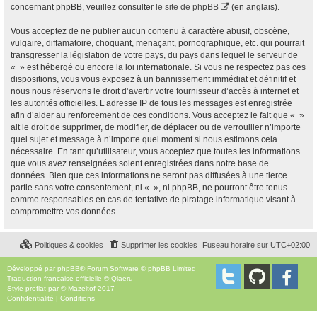
concernant phpBB, veuillez consulter
le site de phpBB
(en anglais).
Vous acceptez de ne publier aucun contenu à caractère abusif, obscène,
vulgaire, diffamatoire, choquant, menaçant, pornographique, etc. qui pourrait
transgresser la législation de votre pays, du pays dans lequel le serveur de
« » est hébergé ou encore la loi internationale. Si vous ne respectez pas ces
dispositions, vous vous exposez à un bannissement immédiat et définitif et
nous nous réservons le droit d’avertir votre fournisseur d’accès à internet et
les autorités officielles. L’adresse IP de tous les messages est enregistrée
afin d’aider au renforcement de ces conditions. Vous acceptez le fait que « »
ait le droit de supprimer, de modifier, de déplacer ou de verrouiller n’importe
quel sujet et message à n’importe quel moment si nous estimons cela
nécessaire. En tant qu’utilisateur, vous acceptez que toutes les informations
que vous avez renseignées soient enregistrées dans notre base de
données. Bien que ces informations ne seront pas diffusées à une tierce
partie sans votre consentement, ni « », ni phpBB, ne pourront être tenus
comme responsables en cas de tentative de piratage informatique visant à
compromettre vos données.
Politiques & cookies
Supprimer les cookies
Fuseau horaire sur
UTC+02:00
Développé par
phpBB
® Forum Software © phpBB Limited
Traduction française officielle
©
Qiaeru
Style
proflat
par ©
Mazeltof
2017
Confidentialité
|
Conditions