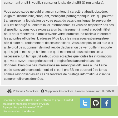
concernant phpBB, veuillez consulter
le site de phpBB
(en anglais).
Vous acceptez de ne publier aucun contenu à caractère abusif, obscène,
vulgaire, diffamatoire, choquant, menaçant, pornographique, etc. qui pourrait
transgresser la législation de votre pays, du pays dans lequel le serveur de
« » est hébergé ou encore la loi internationale. Si vous ne respectez pas ces
dispositions, vous vous exposez à un bannissement immédiat et définitif et
nous nous réservons le droit d’avertir votre fournisseur d’accès à internet et
les autorités officielles. L’adresse IP de tous les messages est enregistrée
afin d’aider au renforcement de ces conditions. Vous acceptez le fait que « »
ait le droit de supprimer, de modifier, de déplacer ou de verrouiller n’importe
quel sujet et message à n’importe quel moment si nous estimons cela
nécessaire. En tant qu’utilisateur, vous acceptez que toutes les informations
que vous avez renseignées soient enregistrées dans notre base de
données. Bien que ces informations ne seront pas diffusées à une tierce
partie sans votre consentement, ni « », ni phpBB, ne pourront être tenus
comme responsables en cas de tentative de piratage informatique visant à
compromettre vos données.
Politiques & cookies
Supprimer les cookies
Fuseau horaire sur
UTC+02:00
Développé par
phpBB
® Forum Software © phpBB Limited
Traduction française officielle
©
Qiaeru
Style
proflat
par ©
Mazeltof
2017
Confidentialité
|
Conditions