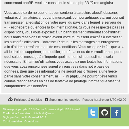
concernant phpBB, veuillez consulter
le site de phpBB
(en anglais).
Vous acceptez de ne publier aucun contenu à caractère abusif, obscène,
vulgaire, diffamatoire, choquant, menaçant, pornographique, etc. qui pourrait
transgresser la législation de votre pays, du pays dans lequel le serveur de
« » est hébergé ou encore la loi internationale. Si vous ne respectez pas ces
dispositions, vous vous exposez à un bannissement immédiat et définitif et
nous nous réservons le droit d’avertir votre fournisseur d’accès à internet et
les autorités officielles. L’adresse IP de tous les messages est enregistrée
afin d’aider au renforcement de ces conditions. Vous acceptez le fait que « »
ait le droit de supprimer, de modifier, de déplacer ou de verrouiller n’importe
quel sujet et message à n’importe quel moment si nous estimons cela
nécessaire. En tant qu’utilisateur, vous acceptez que toutes les informations
que vous avez renseignées soient enregistrées dans notre base de
données. Bien que ces informations ne seront pas diffusées à une tierce
partie sans votre consentement, ni « », ni phpBB, ne pourront être tenus
comme responsables en cas de tentative de piratage informatique visant à
compromettre vos données.
Politiques & cookies
Supprimer les cookies
Fuseau horaire sur
UTC+02:00
Développé par
phpBB
® Forum Software © phpBB Limited
Traduction française officielle
©
Qiaeru
Style
proflat
par ©
Mazeltof
2017
Confidentialité
|
Conditions